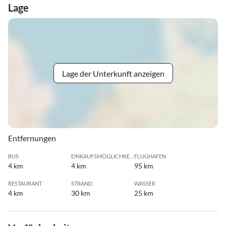
Lage
Lage der Unterkunft anzeigen
Entfernungen
BUS
EINKAUFSMÖGLICHKEIT
FLUGHAFEN
4 km
4 km
95 km
RESTAURANT
STRAND
WASSER
4 km
30 km
25 km