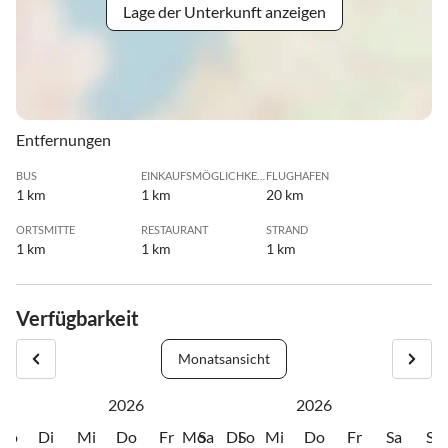
Lage der Unterkunft anzeigen
Entfernungen
BUS
EINKAUFSMÖGLICHKEIT
FLUGHAFEN
1 km
1 km
20 km
ORTSMITTE
RESTAURANT
STRAND
1 km
1 km
1 km
Verfügbarkeit
Monatsansicht
2026
2026
Mo
Di
Mi
Do
Fr
Mo
Sa
Di
So
Mi
Do
Fr
Sa
So