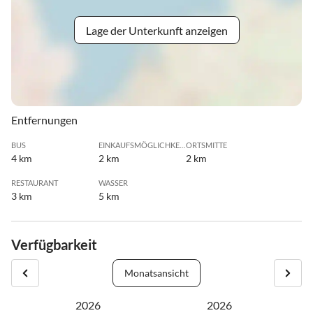
Lage der Unterkunft anzeigen
Entfernungen
BUS
EINKAUFSMÖGLICHKEIT
ORTSMITTE
4 km
2 km
2 km
RESTAURANT
WASSER
3 km
5 km
Verfügbarkeit
Monatsansicht
2026
2026