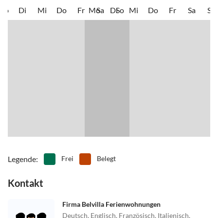
Mo
Di
Mi
Do
Fr
Mo
Sa
Di
So
Mi
Do
Fr
Sa
So
Legende
:
Frei
Belegt
Kontakt
Firma Belvilla Ferienwohnungen
Deutsch, Englisch, Französisch, Italienisch,