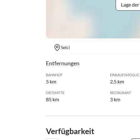
Lage der
Selci
Entfernungen
BAHNHOF
EINKAUFSMÖGLIC
5 km
2.5 km
ORTSMITTE
RESTAURANT
85 km
3 km
Verfügbarkeit