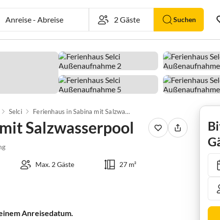
Anreise
-
Abreise
Suchen
Selci
Ferienhaus in Sabina mit Salzwasserpool
 mit Salzwasserpool
Bi
Gä
ng
Max. 2 Gäste
27 m²
 deinem Anreisedatum.