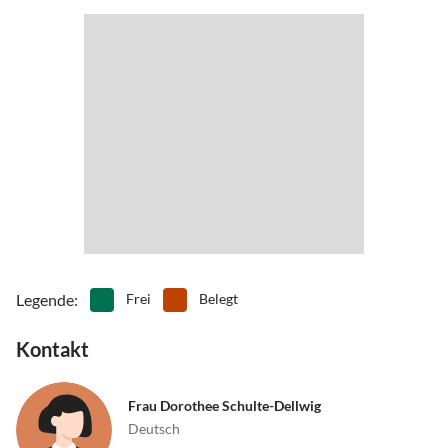
Am Ort selbst können Sie Fahrräder, Boote zum paddeln und segeln
ausleihen, auf Wunsch kann ihr Ansprechpartner Ballonfahrten
und Reitmöglichkeiten vermitteln und steht Ihnen bei allen Fragen
zur Verfügung.
Bei Bedarf können Sie auch mit dem Bus in die näher gelegenen
Orte fahren. Sollten Sie mit dem Zug anreisen wollen, können Sie in
Mikolajki am Bahnhof abgeholt werden.
Legende
:
Frei
Belegt
Kontakt
Frau Dorothee Schulte-Dellwig
Deutsch