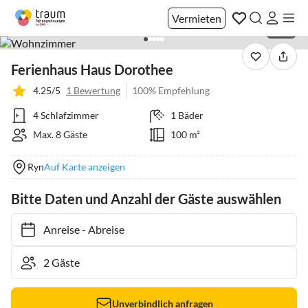
Vermieten
1 / 25
Ferienhaus Haus Dorothee
4.25/5
1 Bewertung
100% Empfehlung
4 Schlafzimmer
1 Bäder
Max. 8 Gäste
100 m²
Ryn
Auf Karte anzeigen
Bitte Daten und Anzahl der Gäste auswählen
Anreise
-
Abreise
Unverbindlich anfragen