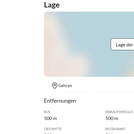
Lage
Lage der
Gehren
Entfernungen
BUS
EINKAUFSMÖGLIC
500 m
500 m
ORTSMITTE
RESTAURANT