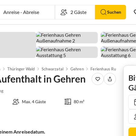
Anreise
-
Abreise
Suchen
n
Thüringer Wald
Schwarzatal
Gehren
ufenthalt in Gehren
Bi
Gä
ng
Max. 4 Gäste
80 m²
 deinem Anreisedatum.