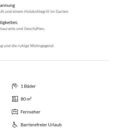
pannung
AN und einem Holzkohlegrill im Garten.
igkeiten.
taurants und Geschäften.
ung und die ruhige Wohngegend.
1 Bäder
80 m²
Fernseher
Barrierefreier Urlaub