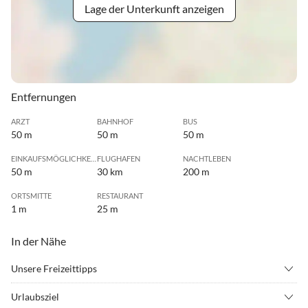
Lage der Unterkunft anzeigen
Entfernungen
ARZT
BAHNHOF
BUS
50 m
50 m
50 m
EINKAUFSMÖGLICHKEIT
FLUGHAFEN
NACHTLEBEN
50 m
30 km
200 m
ORTSMITTE
RESTAURANT
1 m
25 m
In der Nähe
Unsere Freizeittipps
•
Bogenschießen
•
Erlebnisbad
Urlaubsziel
•
Fahrradverleih
•
Freibad