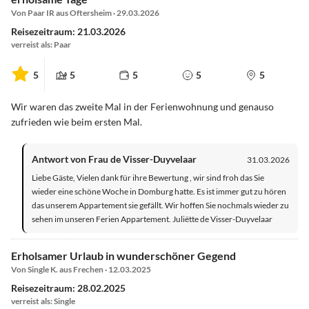
Von Paar IR aus Oftersheim · 29.03.2026
Reisezeitraum: 21.03.2026
verreist als: Paar
5
5
5
5
5
Wir waren das zweite Mal in der Ferienwohnung und genauso
zufrieden wie beim ersten Mal.
Antwort von Frau de Visser-Duyvelaar
31.03.2026
Liebe Gäste, Vielen dank für ihre Bewertung , wir sind froh das Sie
wieder eine schöne Woche in Domburg hatte. Es ist immer gut zu hören
das unserem Appartement sie gefällt. Wir hoffen Sie nochmals wieder zu
sehen im unseren Ferien Appartement. Juliëtte de Visser-Duyvelaar
Erholsamer Urlaub in wunderschöner Gegend
Von Single K. aus Frechen · 12.03.2025
Reisezeitraum: 28.02.2025
verreist als: Single