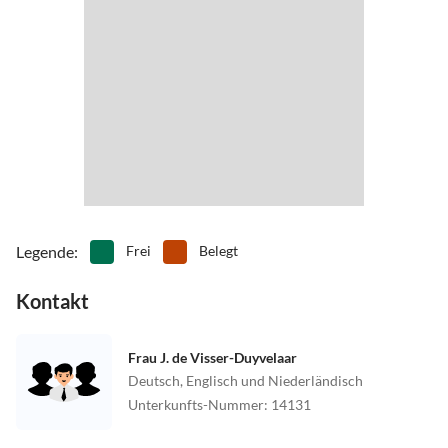
Badeort mit vielen Restaurants, Terrassen und Geschäften. Von
Domburg kann man schöne Fahrradtouren machen, Dörfchen und
die alten Städte Middelburg und Vlissingen besuchen. Für
sportliche Gäste gibt es Möglichkeiten zum (wave-)surfen. Tennis,
Skating und Golf
Legende
:
Frei
Belegt
Kontakt
Frau J. de Visser-Duyvelaar
Deutsch, Englisch und Niederländisch
Unterkunfts-Nummer
:
14131