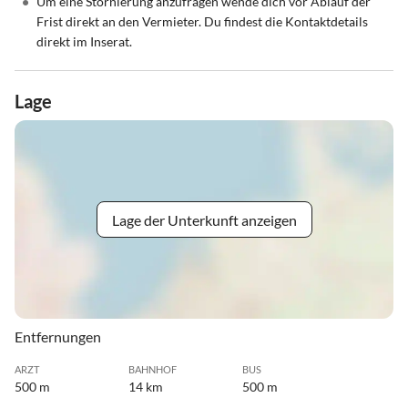
•
Um eine Stornierung anzufragen wende dich vor Ablauf der
Frist direkt an den Vermieter. Du findest die Kontaktdetails
direkt im Inserat.
Lage
Lage der Unterkunft anzeigen
Entfernungen
ARZT
BAHNHOF
BUS
500 m
14 km
500 m