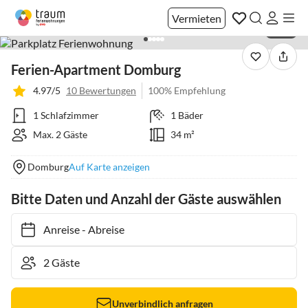
Vermieten
1 / 22
Ferien-Apartment Domburg
4.97/5
10 Bewertungen
100% Empfehlung
1 Schlafzimmer
1 Bäder
Max. 2 Gäste
34 m²
Domburg
Auf Karte anzeigen
Bitte Daten und Anzahl der Gäste auswählen
Anreise
-
Abreise
Unverbindlich anfragen