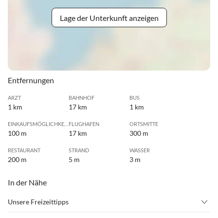
Lage der Unterkunft anzeigen
Entfernungen
ARZT
BAHNHOF
BUS
1 km
17 km
1 km
EINKAUFSMÖGLICHKEIT
FLUGHAFEN
ORTSMITTE
100 m
17 km
300 m
RESTAURANT
STRAND
WASSER
200 m
5 m
3 m
In der Nähe
Unsere Freizeittipps
•
Angeln
•
Bergwandern