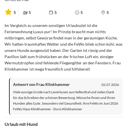
5
5
5
5
5
Im Vergleich zu unserem sonstigen Urlaubsziel ist die
Ferienwohnung Luxus pur! Im Prinzip braucht man nichts
mitbringen, selbst Gewürze findet man in der geräumigen Küche.
Wir hatten traumhaftes Wetter und die FeWo blieb schön kühl, was
unsere Hunde ausgenutzt haben. Der Garten ist riesig und der
Pavillon lädt zum frühstücken an der frischen Luft ein. einziger
Wermutstropfen sind fehlende Fliegengitter an den Fenstern. Frau
Klinkhammer ist mega freundlich und hilfsbereit
Antwort von Frau Klinkhammer
02.07.2026
Viele sonnige Grüße nach Leverkusen aus Hellenthal und vielen Dank
für das Schreiben der schönen Bewertung. Wünsche Ihnen und Ihren
Hunden alles Gute , besonders viel Gesundheit. Ihre FeWo im Juni 2026
FeWo Haus Klinkhammer - Doris Klinkhammer
Urlaub mit Hund