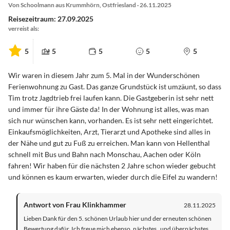
Von Schoolmann aus Krummhörn, Ostfriesland · 26.11.2025
Reisezeitraum: 27.09.2025
verreist als:
5
5
5
5
5
Wir waren in diesem Jahr zum 5. Mal in der Wunderschönen
Ferienwohnung zu Gast. Das ganze Grundstück ist umzäunt, so dass
Tim trotz Jagdtrieb frei laufen kann. Die Gastgeberin ist sehr nett
und immer für ihre Gäste da! In der Wohnung ist alles, was man
sich nur wünschen kann, vorhanden. Es ist sehr nett eingerichtet.
Einkaufsmöglichkeiten, Arzt, Tierarzt und Apotheke sind alles in
der Nähe und gut zu Fuß zu erreichen. Man kann von Hellenthal
schnell mit Bus und Bahn nach Monschau, Aachen oder Köln
fahren! Wir haben für die nächsten 2 Jahre schon wieder gebucht
und können es kaum erwarten, wieder durch die Eifel zu wandern!
Antwort von Frau Klinkhammer
28.11.2025
Lieben Dank für den 5. schönen Urlaub hier und der erneuten schönen
Bewertung dafür. Ich freue mich ebenso, nächstes , und übernächstes