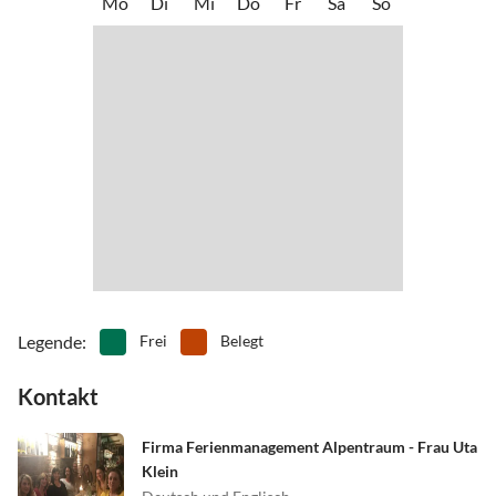
Mo
Di
Mi
Do
Fr
Sa
So
Verkehrsverbund (Landkreis Lindau & Ravensburg) und in das
•
Nordic Walking
•
Outlet-Shopping
Tannheimer Tal & in den Bregenzerwald.
•
Paragliding
•
Radfahren/ Cycling
•
Reiten
•
Rodeln
•
Schlittschuhlaufen
•
Schwimmen
•
Ski-Alpin
•
Ski-Langlauf
•
Snowboard
•
Sommerrodelbahn
•
Spielplatz
•
Tennis
•
Vögel beobachten
•
Wandern
•
Wellness
Legende
:
Frei
Belegt
Kontakt
Firma Ferienmanagement Alpentraum - Frau Uta
Klein