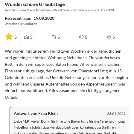
Wunderschöne Urlaubstage
Von Senioren P. aus Nordrhein-Westfalen - Holzwickede · 07.10.2020
Reisezeitraum: 19.09.2020
verreist als: Senioren
5
5
5
5
5
Wir waren mit unserem Hund zwei Wochen in der gemütlichen
und gut eingerichteten Wohnung Nebelhorn. Ein wunderbares
Bett, in dem wir super geschlafen haben. Alles war sehr sauber.
Eine sehr ruhige Lage, der Ortskern von Oberstdorf ist gut in 15
Gehminuten erreichbar. Und die Betreuung, schon vor Reisebeginn
und während unseres Aufenthaltes von den Alpentraeumern, war
einfach nur wohltuend. Alles zusammen ein richtig gelungener
Urlaub.
Antwort von Frau Klein
23.04.2021
Liebe M.P., vielen Dank, für Ihre tolle Bewertung für die Ferienwohnung
Nebelhorn Schön, dass wir dazu beitragen konnten, dass Sie Ihren
Urlaub in vollen Zügen genießen konnten. Wir freuen uns, Sie bald