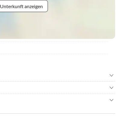
 Unterkunft anzeigen
nisbad
•
Fahrradverleih
itpark
•
Fussball
aturerbezentrum, Prora, Jagdschloss Granitz, Kreidefelsen,
r fahren
•
Jagen
 Kreidefelsen, Märchenwald, Wanderung um den Nonnensee,
n
•
Kanufahren
rdperd bei Göhren
urfen
•
Kultur
) über die Rügenbrücke bis Bergen, dann weiter auf der B196
feuer
•
Minigolf
en
•
Nachtleben