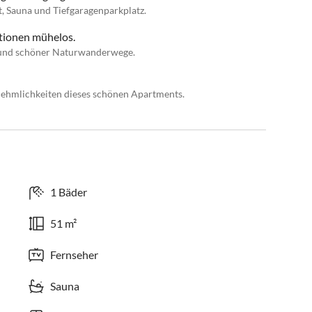
t, Sauna und Tiefgaragenparkplatz.
tionen mühelos.
s und schöner Naturwanderwege.
nehmlichkeiten dieses schönen Apartments.
1 Bäder
51 m²
Fernseher
Sauna