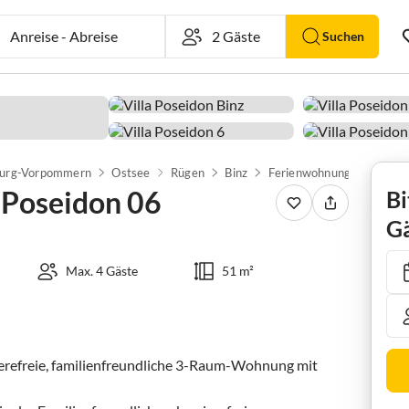
Anreise
-
Abreise
Suchen
urg-Vorpommern
Ostsee
Rügen
Binz
Ferienwohnung Villa Pose
 Poseidon 06
Bi
Gä
Max. 4 Gäste
51 m²
ierefreie, familienfreundliche 3-Raum-Wohnung mit 