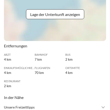
Lage der Unterkunft anzeigen
Entfernungen
ARZT
BAHNHOF
BUS
4 km
7 km
2 km
EINKAUFSMÖGLICHKEIT
FLUGHAFEN
ORTSMITTE
4 km
70 km
4 km
RESTAURANT
2 km
In der Nähe
Unsere Freizeittipps