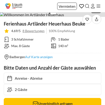
Vermieten
1 / 21
Ferienhaus Artländer Heuerhaus Beuke
4.69/5
8 Bewertungen
100% Empfehlung
3 Schlafzimmer
1 Bäder
Max. 8 Gäste
140 m²
Badbergen
Auf Karte anzeigen
Bitte Daten und Anzahl der Gäste auswählen
Anreise
-
Abreise
Unverbindlich anfragen