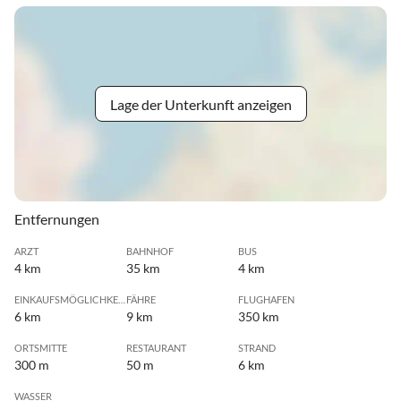
Lage der Unterkunft anzeigen
Entfernungen
ARZT
BAHNHOF
BUS
4 km
35 km
4 km
EINKAUFSMÖGLICHKEIT
FÄHRE
FLUGHAFEN
6 km
9 km
350 km
ORTSMITTE
RESTAURANT
STRAND
300 m
50 m
6 km
WASSER