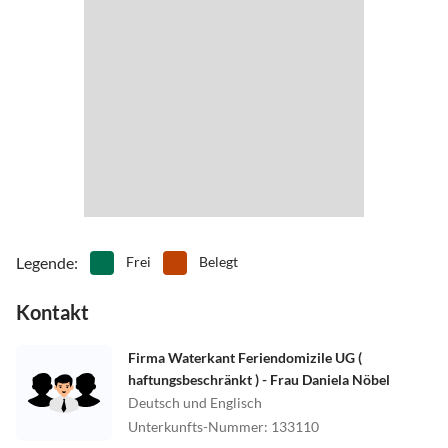
ab Dagebüll Mole mit der Fähre nach Amrum
•
Volleyball
•
Wandern
•
Wassersport
•
Wattwandern
•
Weinprobe
•
Wellness
•
Windsurfen
•
Zelten
Legende
:
Frei
Belegt
Kontakt
Firma Waterkant Feriendomizile UG (
haftungsbeschränkt ) - Frau Daniela Nöbel
Deutsch und Englisch
Unterkunfts-Nummer
:
133110