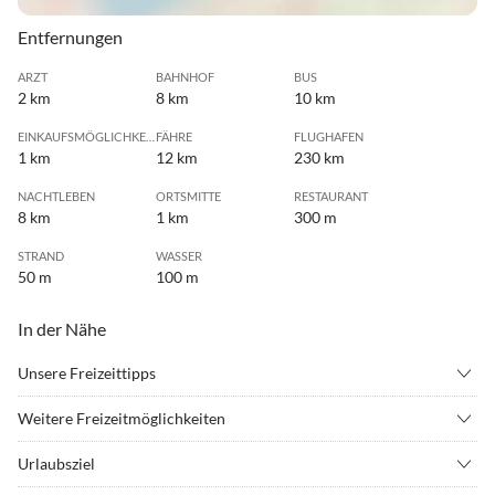
Entfernungen
ARZT
BAHNHOF
BUS
2 km
8 km
10 km
EINKAUFSMÖGLICHKEIT
FÄHRE
FLUGHAFEN
1 km
12 km
230 km
NACHTLEBEN
ORTSMITTE
RESTAURANT
8 km
1 km
300 m
STRAND
WASSER
50 m
100 m
In der Nähe
Unsere Freizeittipps
•
Angeln
•
Basketball
Weitere Freizeitmöglichkeiten
•
Beachvolleyball
•
Bowling
Die Natur und Umgebung laden zum Wandern und Fahrradfahren
•
Drachenfliegen
•
Fahrradverleih
Urlaubsziel
ein.
•
Fussball
•
Golf