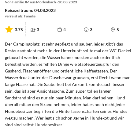
Von Familie JM aus Mörlenbach · 20.08.2023
Reisezeitraum: 04.08.2023
verreist als: Familie
3.75
3
4
3
5
Der Campingplatz ist sehr gepflegt und sauber, leider gibt's das
Restaurant nicht mehr. In der Unterkunft sollte mal der WC-Deckel
getauscht werden, die Wasserhähne müssten auch ordentlich
befestigt werden, es fehlten Dinge wie Stabfeuerzeug für den
Gasherd, Flaschenöffner und ordentliche Kaffeetassen. Der
Wasserdruck unter der Dusche war grausam, erst Recht wenn man
lange Haare hat. Die Sauberkeit bei Ankunft könnte auch besser
sein, das ist aber Ansichtssache. Zum super tollen langen
Sandstrand sind es nur ein paar Minuten. Man darf seinen Hund
überall mit an den Strand nehmen, leider hat es noch nicht jeder
Hundebesitzer begriffen die Hinterlassenschaften seines Hundes
weg zu machen. Wer legt sich schon gerne in Hundekot und wir
sind sind selbst Hundebesitzer!