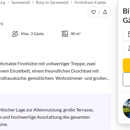
urg
Spreewald
Burg im Spreewald
Ferienhaus Kabeja
Bi
Gä
ng
Max. 3 Gäste
40 m²
ortable Finnhütte mit vollwertiger Treppe, zwei 
inem Einzelbett, einem freundlichen Duschbad mit 
Landhausküche, gemütlichem  Wohnzimmer  und großer...
ischer Lage zur Alleinnutzung, große Terrasse,  
ue und hochwertige Ausstattung des gesamten 
ive.