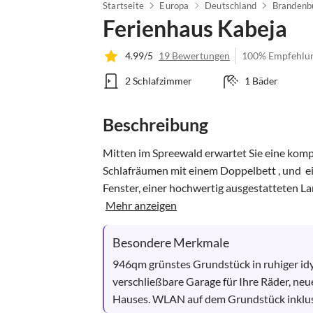
Startseite
Europa
Deutschland
Brandenb
Ferienhaus Kabeja
4.99/5
19 Bewertungen
100% Empfehlu
2 Schlafzimmer
1 Bäder
Beschreibung
Mitten im Spreewald erwartet Sie eine kompf
Schlafräumen mit einem Doppelbett , und  e
Fenster, einer hochwertig ausgestatteten 
Mehr anzeigen
Besondere Merkmale
946qm grünstes Grundstück in ruhiger idyll
verschließbare Garage für Ihre Räder, ne
Hauses. WLAN auf dem Grundstück inklus