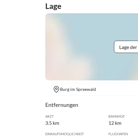
Lage
Lage der
Burg im Spreewald
Entfernungen
ARZT
BAHNHOF
3.5 km
12 km
EINKAUFSMÖGLICHKEIT
FLUGHAFEN