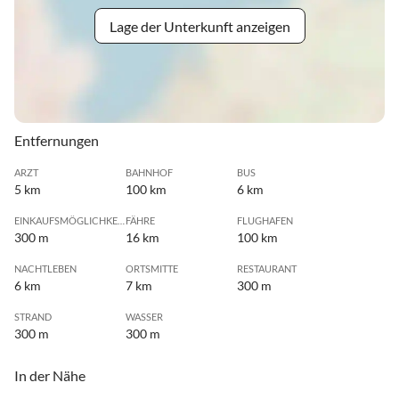
Lage der Unterkunft anzeigen
Entfernungen
ARZT
BAHNHOF
BUS
5 km
100 km
6 km
EINKAUFSMÖGLICHKEIT
FÄHRE
FLUGHAFEN
300 m
16 km
100 km
NACHTLEBEN
ORTSMITTE
RESTAURANT
6 km
7 km
300 m
STRAND
WASSER
300 m
300 m
In der Nähe