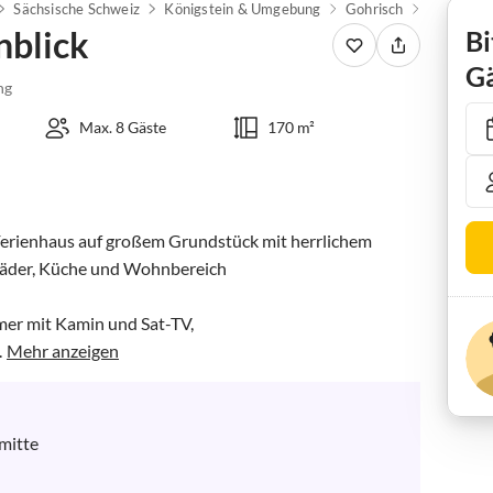
Sächsische Schweiz
Königstein & Umgebung
Gohrisch
Ferienhaus
nblick
Bi
Gä
ng
Max. 8 Gäste
170 m²
Ferienhaus auf großem Grundstück mit herrlichem 
Bäder, Küche und Wohnbereich

r mit Kamin und Sat-TV, 

.
Mehr anzeigen
mitte
