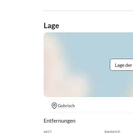
Lage
Lage der
Gohrisch
Entfernungen
ARZT
BAHNHOF