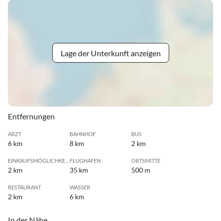
Lage der Unterkunft anzeigen
Entfernungen
ARZT
BAHNHOF
BUS
6 km
8 km
2 km
EINKAUFSMÖGLICHKEIT
FLUGHAFEN
ORTSMITTE
2 km
35 km
500 m
RESTAURANT
WASSER
2 km
6 km
In der Nähe