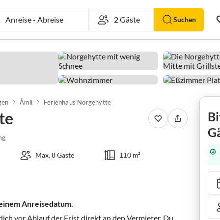
Anreise
-
Abreise
Suchen
gen
Åmli
Ferienhaus Norgehytte
te
Bi
Gä
ng
Max. 8 Gäste
110 m²
 deinem Anreisedatum.
ch vor Ablauf der Frist direkt an den Vermieter. Du