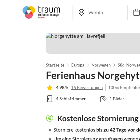
Startseite
Europa
Norwegen
Süd-Norwe
Ferienhaus Norgehyt
4.98/5
16 Bewertungen
100% Empfehlu
4 Schlafzimmer
1 Bäder
Kostenlose Stornierung
•
Storniere kostenlos
bis zu 42 Tage vor
•
Um eine Stornierung anzufragen wende di