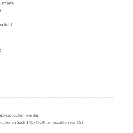
ausmiete
e
erlich!
g
 abgesprochen werden
brochenen Sack 140,- NOK, zu bezahlen vor Ort.