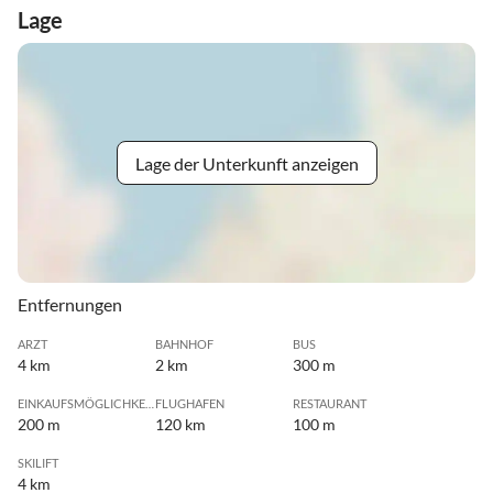
Lage
Lage der Unterkunft anzeigen
Entfernungen
ARZT
BAHNHOF
BUS
4 km
2 km
300 m
EINKAUFSMÖGLICHKEIT
FLUGHAFEN
RESTAURANT
200 m
120 km
100 m
SKILIFT
4 km