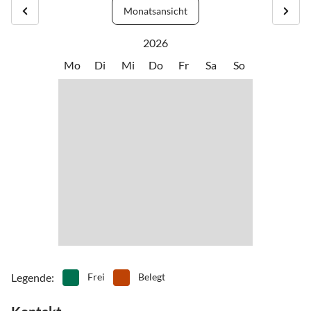
•
Mountainbiking
•
Museen
Monatsansicht
verschiedene Urlaubswünsche zu jeder Jahreszeit.
•
Nordic Walking
•
Radfahren/ Cycling
Es bietet unseren Gästen als Liebhaber der Natur und Ruhe in jeder
•
Rodeln
•
Schwimmen
2026
Jahreszeit viele Möglichkeiten für einen entspannten Urlaub.
•
Sehenswürdigkeiten
•
Ski-Langlauf
Mo
Di
Mi
Do
Fr
Sa
So
•
Vögel beobachten
•
Wandern
•
Zoo
Legende
:
Frei
Belegt