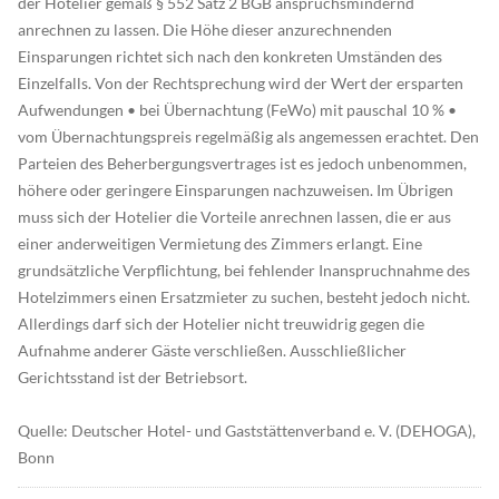
der Hotelier gemäß § 552 Satz 2 BGB anspruchsmindernd
anrechnen zu lassen. Die Höhe dieser anzurechnenden
Einsparungen richtet sich nach den konkreten Umständen des
Einzelfalls. Von der Rechtsprechung wird der Wert der ersparten
Aufwendungen • bei Übernachtung (FeWo) mit pauschal 10 % •
vom Übernachtungspreis regelmäßig als angemessen erachtet. Den
Parteien des Beherbergungsvertrages ist es jedoch unbenommen,
höhere oder geringere Einsparungen nachzuweisen. Im Übrigen
muss sich der Hotelier die Vorteile anrechnen lassen, die er aus
einer anderweitigen Vermietung des Zimmers erlangt. Eine
grundsätzliche Verpflichtung, bei fehlender Inanspruchnahme des
Hotelzimmers einen Ersatzmieter zu suchen, besteht jedoch nicht.
Allerdings darf sich der Hotelier nicht treuwidrig gegen die
Aufnahme anderer Gäste verschließen. Ausschließlicher
Gerichtsstand ist der Betriebsort.
Quelle: Deutscher Hotel- und Gaststättenverband e. V. (DEHOGA),
Bonn