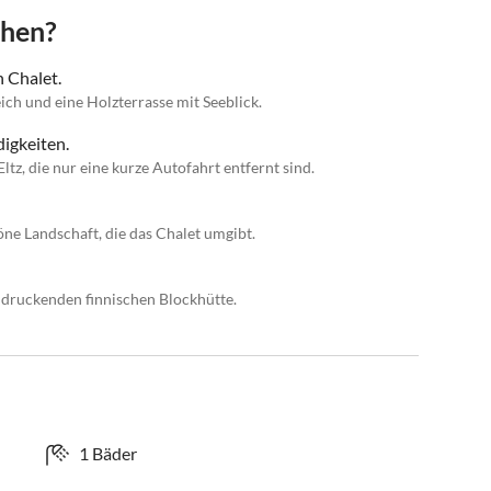
chen?
 Chalet.
ch und eine Holzterrasse mit Seeblick.
igkeiten.
tz, die nur eine kurze Autofahrt entfernt sind.
ne Landschaft, die das Chalet umgibt.
indruckenden finnischen Blockhütte.
1 Bäder