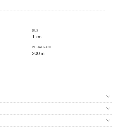
BUS
1 km
RESTAURANT
200 m
wandern
•
Bogenschießen
nisbad
•
Fahrradverleih
ad
•
Geocaching
ten Tagestouren unternehmen. Da ich selbst ein begeisteter
eilgarten
•
Jagen
enpark "Waldsee Rieden" in der vulkanischen Osteifel, am