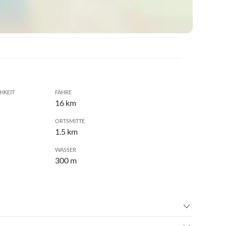
HKEIT
FÄHRE
16 km
ORTSMITTE
1.5 km
WASSER
300 m
adverleih
•
Geocaching