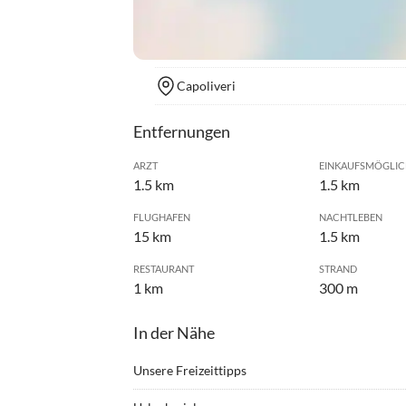
Capoliveri
Entfernungen
ARZT
EINKAUFSMÖGLIC
1.5 km
1.5 km
FLUGHAFEN
NACHTLEBEN
15 km
1.5 km
RESTAURANT
STRAND
1 km
300 m
In der Nähe
Unsere Freizeittipps
•
Bergsteigen
•
Fahrr