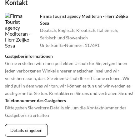
Kontakt
OSOR: 09.00 und 17.00 Uhr
PRIVLAKA. 09.00 und 18.00 Uhr
Firma Tourist agency Mediteran - Herr Zeljko
Sosa
Entfernungen:
Deutsch, Englisch, Kroatisch, Italienisch,
Mali Lošinj - Zagreb: 289 km
Serbisch und Slowenisch
Mali Lošinj - Ljubljana: 224 km
Unterkunfts-Nummer
:
117691
Mali Lošinj - Trieste: 183 km
Gastgeberinformationen
Mali Lošinj - Wien: 608 km
Gerne erstellen wir einen perfekten Urlaub für Sie, zeigen Ihnen
Mali Lošinj - München: 625 km
jeden verborgenen Winkel unserer magischen Insel und wir
versichern euch, dass Sie einen Urlaub Ihrer Träume erleben. Wir
sind gut in dem was wir tun, wir können es tun und wir werden es
auch gerne für Sie tun. Kontaktieren Sie uns und vertrauen Sie uns!
Telefonnummer des Gastgebers
Bitte geben Sie weitere Details ein, um die Kontaktnummer des
Gastgebers zu erhalten
Details eingeben