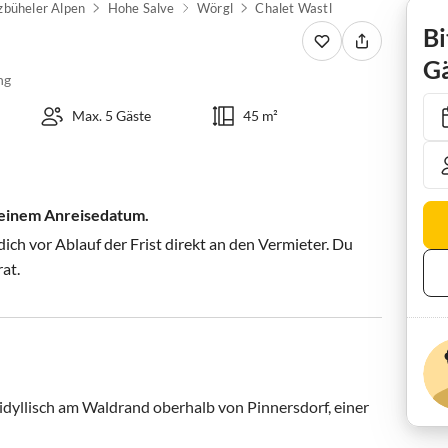
zbüheler Alpen
Hohe Salve
Wörgl
Chalet Wastl
Bi
Gä
ng
Max. 5 Gäste
45 m²
 deinem Anreisedatum.
ch vor Ablauf der Frist direkt an den Vermieter. Du
rat.
 idyllisch am Waldrand oberhalb von Pinnersdorf, einer 