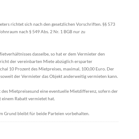
ers richtet sich nach den gesetzlichen Vorschriften. §§ 573
ohnraum nach § 549 Abs. 2 Nr. 1 BGB nur zu
ietverhältnisses dasselbe, so hat er dem Vermieter den
richt der vereinbarten Miete abzüglich ersparter
hal 10 Prozent des Mietpreises, maximal, 100,00 Euro. Der
 soweit der Vermieter das Objekt anderweitig vermieten kann.
des Mietpreisesund eine eventuelle Mietdifferenz, sofern der
t einem Rabatt vermietet hat.
m Grund bleibt für beide Parteien vorbehalten.