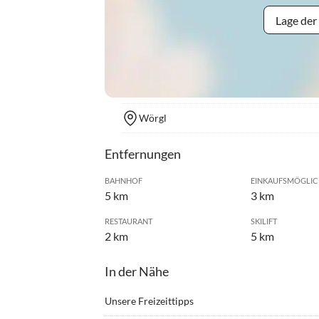
Lage der
Wörgl
Entfernungen
BAHNHOF
EINKAUFSMÖGLIC
5 km
3 km
RESTAURANT
SKILIFT
2 km
5 km
In der Nähe
Unsere Freizeittipps