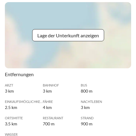
Lage der Unterkunft anzeigen
Entfernungen
ARZT
BAHNHOF
BUS
3 km
3 km
800 m
EINKAUFSMÖGLICHKEIT
FÄHRE
NACHTLEBEN
2.5 km
4 km
3 km
ORTSMITTE
RESTAURANT
STRAND
3.5 km
700 m
900 m
WASSER