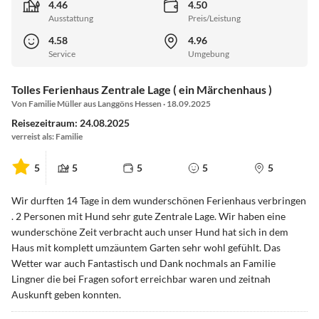
4.46
4.50
Ausstattung
Preis/Leistung
4.58
4.96
Service
Umgebung
Tolles Ferienhaus Zentrale Lage ( ein Märchenhaus )
Von Familie Müller aus Langgöns Hessen · 18.09.2025
Reisezeitraum: 24.08.2025
verreist als: Familie
5
5
5
5
5
Wir durften 14 Tage in dem wunderschönen Ferienhaus verbringen
. 2 Personen mit Hund sehr gute Zentrale Lage. Wir haben eine
wunderschöne Zeit verbracht auch unser Hund hat sich in dem
Haus mit komplett umzäuntem Garten sehr wohl gefühlt. Das
Wetter war auch Fantastisch und Dank nochmals an Familie
Lingner die bei Fragen sofort erreichbar waren und zeitnah
Auskunft geben konnten.