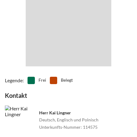
gebührenpflichtigen Parkplatz und ein Strand wo man mit seinen
Hunden gerne spazieren gehen kann. Der Strand ist sehr steinig
zum Baden ist er nicht so richtig geeignet aber man kommt
fußläufig am Strand oder über einen nebengelegenen geh und
Fahrradweg nach Kühlungsborn und nach Heiligendamm
Eingebettet zwischen der blauen Ostsee und den rauschenden
Wäldern des Naturschutzgebietes "Kühlung" präsentiert sich
Wittenbeck als beschaulicher Urlaubsort für die ganze Familie.
Der ortseigene Strandzugang lockt mit ausgedehnten Strand- und
Legende
:
Frei
Belegt
einigen Freizeitaktivitäten. Neben dem Golfplatz bieten sich
ausgezeichne
Kontakt
Herr Kai Lingner
Deutsch, Englisch und Polnisch
Unterkunfts-Nummer
:
114575