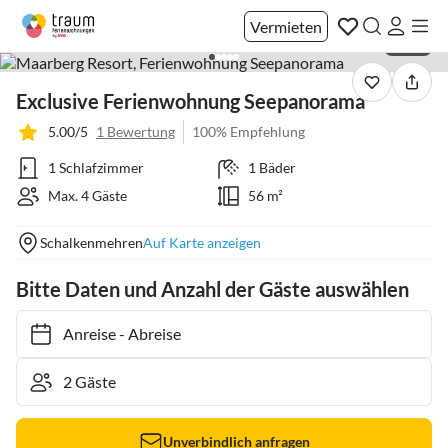
Vermieten
1 / 43
Exclusive Ferienwohnung Seepanorama
5.00/5
1 Bewertung
100% Empfehlung
1 Schlafzimmer
1 Bäder
Max. 4 Gäste
56 m²
Schalkenmehren
Auf Karte anzeigen
Bitte Daten und Anzahl der Gäste auswählen
Anreise
-
Abreise
Unverbindlich anfragen