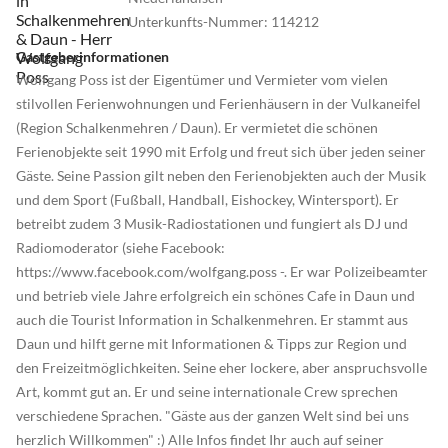
Radweg führt von Daun bis zur Mosel nach Bernkastel-Kues. Der
Unterkunfts-Nummer
:
114212
Rückweg kann auch mit dem Bus (mit Fahrradanhänger) bewältigt
Gastgeberinformationen
werden. Auch sehr beliebt ist der Kosmos-Radweg von Daun nach
Wolfgang Poss ist der Eigentümer und Vermieter vom vielen
Meerfeld. Fahrradverleih vor Ort. Zudem gibt es in der Vulkaneifel
stilvollen Ferienwohnungen und Ferienhäusern in der Vulkaneifel
einige der schönsten Mountainbike-Strecken Deutschlands.
(Region Schalkenmehren / Daun). Er vermietet die schönen
Die Vulkaneifel ist ein wahres Wanderparadies. Einige der
Ferienobjekte seit 1990 mit Erfolg und freut sich über jeden seiner
schönsten Wanderwege Deutschlands finden Sie hier (Lieserpfad,
Gäste. Seine Passion gilt neben den Ferienobjekten auch der Musik
Eifelsteig, VulkaMaar-Pfad oder den Manderscheider Burgenstieg
und dem Sport (Fußball, Handball, Eishockey, Wintersport). Er
sind nur einige tolle Beispiele).
betreibt zudem 3 Musik-Radiostationen und fungiert als DJ und
Radiomoderator (siehe Facebook:
Weitere Tipps für Ihre Freizeit: Sommerrodelbahn in Daun,
https://www.facebook.com/wolfgang.poss -. Er war Polizeibeamter
Ballonfahrten, Drachen und Ultraleichtflüge, Rundflüge mit Segel-
und betrieb viele Jahre erfolgreich ein schönes Cafe in Daun und
oder Sportflugzeugen, Paragleiten, Thermal-, Erlebnis-, Hallen- oder
auch die Tourist Information in Schalkenmehren. Er stammt aus
beheizte Freibäder, Wellnessoasen, Therme/Thermalbad Bad
Daun und hilft gerne mit Informationen & Tipps zur Region und
Bertrich, Minigolf, Golf, Nordic-Walking, Angeln, Kegeln, Bowling,
den Freizeitmöglichkeiten. Seine eher lockere, aber anspruchsvolle
Squash, Tennis, Badminton, Bogenschießen, Kletterfelsen,
Art, kommt gut an. Er und seine internationale Crew sprechen
Fitnesscenter, Rennsport und Ralleysport, Kartbahn, Reiten,
verschiedene Sprachen. "Gäste aus der ganzen Welt sind bei uns
Voltegieren, Kinocenter in Daun, Schiffsausflüge auf der Mosel,
herzlich Willkommen" :) Alle Infos findet Ihr auch auf seiner