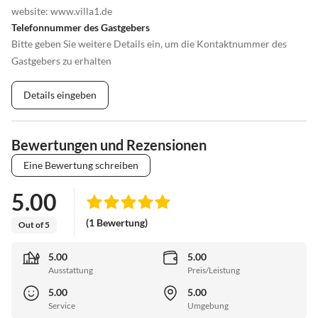
Weinproben an der Mosel, Klöster und römische Stätten
website: www.villa1.de
besichtigen, Planwagenfahrten, Freizeitparks- und
Telefonnummer des Gastgebers
Kinderfreizeitparks in der Nähe, Fossiliensuche, Höhlen und
Bitte geben Sie weitere Details ein, um die Kontaktnummer des
Eishöhlen erkunden, Wasserfälle besichtigen u.v.m.
Gastgebers zu erhalten
Im Winter: Langlauf, Alpinski (Skilifte), Rodeln oder Eislaufen
(Eishalle Bitburg).
Details eingeben
Bewertungen und Rezensionen
Eine Bewertung schreiben
5.00
(1 Bewertung)
Out of 5
5.00
5.00
Ausstattung
Preis/Leistung
5.00
5.00
Service
Umgebung