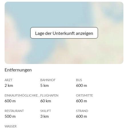
Lage der Unterkunft anzeigen
Entfernungen
ARZT
BAHNHOF
BUS
2 km
5 km
600 m
EINKAUFSMÖGLICHKEIT
FLUGHAFEN
ORTSMITTE
600 m
60 km
600 m
RESTAURANT
SKILIFT
STRAND
500 m
3 km
600 m
WASSER