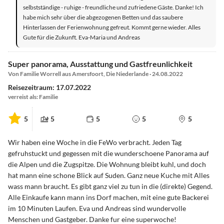
selbstständige - ruhige - freundliche und zufriedene Gäste. Danke! Ich
habe mich sehr über die abgezogenen Betten und das saubere
Hinterlassen der Ferienwohnung gefreut. Kommt gerne wieder. Alles
Gute für die Zukunft. Eva-Maria und Andreas
Super panorama, Ausstattung und Gastfreunlichkeit
Von Familie Worrell aus Amersfoort, Die Niederlande · 24.08.2022
Reisezeitraum: 17.07.2022
verreist als: Familie
5
5
5
5
5
Wir haben eine Woche in die FeWo verbracht. Jeden Tag
gefruhstuckt und gegessen mit die wunderschoene Panorama auf
die Alpen und die Zugspitze. Die Wohnung bleibt kuhl, und doch
hat mann eine schone Blick auf Suden. Ganz neue Kuche mit Alles
wass mann braucht. Es gibt ganz viel zu tun in die (direkte) Gegend.
Alle Einkaufe kann mann ins Dorf machen, mit eine gute Backerei
im 10 Minuten Laufen. Eva und Andreas sind wundervolle
Menschen und Gastgeber. Danke fur eine superwoche!