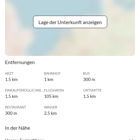
Lage der Unterkunft anzeigen
Entfernungen
ARZT
BAHNHOF
BUS
1.5 km
1 km
300 m
EINKAUFSMÖGLICHKEIT
FLUGHAFEN
ORTSMITTE
1.5 km
105 km
1.5 km
RESTAURANT
WASSER
300 m
2.5 km
In der Nähe