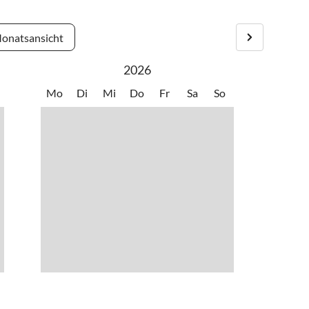
e sich bei einer Fahrrad Tour in der wunderschönen Gegend.
nformation Velen.de
onatsansicht
2026
Mo
Di
Mi
Do
Fr
Sa
So