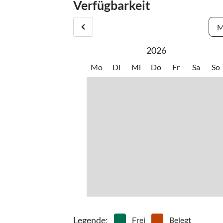
Lassen Sie den Alltag hinter sich und erholen Si
Verfügbarkeit
Weitere Infos finden Sie unter www. Touristik I
M
2026
Mo
Di
Mi
Do
Fr
Sa
So
Legende
:
Frei
Belegt