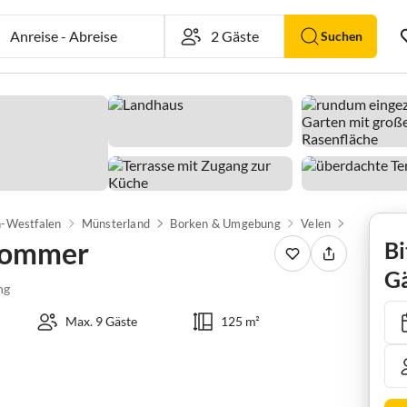
Anreise
-
Abreise
Suchen
n-Westfalen
Münsterland
Borken & Umgebung
Velen
cottage B
 Sommer
Bi
Gä
ng
Max. 9 Gäste
125 m²