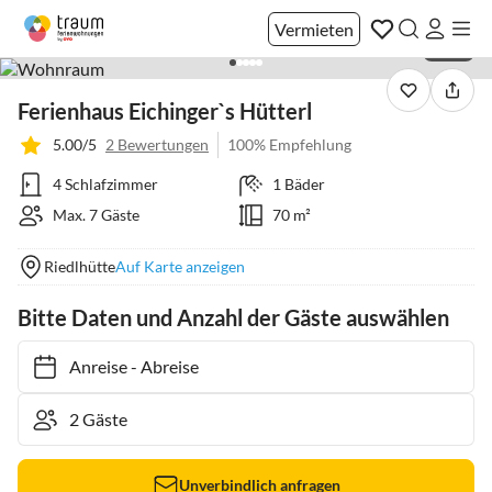
Vermieten
1 / 24
Ferienhaus Eichinger`s Hütterl
5.00/5
2 Bewertungen
100% Empfehlung
4 Schlafzimmer
1 Bäder
Max. 7 Gäste
70 m²
Riedlhütte
Auf Karte anzeigen
Bitte Daten und Anzahl der Gäste auswählen
Anreise
-
Abreise
Unverbindlich anfragen