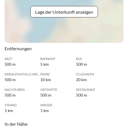
Lage der Unterkunft anzeigen
Entfernungen
ARZT
BAHNHOF
BUS
500 m
5 km
500 m
EINKAUFSMÖGLICHKEIT
FÄHRE
FLUGHAFEN
500 m
10 km
20 km
NACHTLEBEN
ORTSMITTE
RESTAURANT
500 m
500 m
500 m
STRAND
WASSER
1 km
1 km
In der Nähe