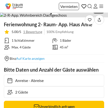
Vermieten
1 / 31
Ferienwohnung 2- Raum- App. Haus Anne
5.00/5
1 Bewertung
100% Empfehlung
1 Schlafzimmer
1 Bäder
Max. 4 Gäste
45 m²
Binz
Auf Karte anzeigen
Bitte Daten und Anzahl der Gäste auswählen
Anreise
-
Abreise
Unverbindlich anfragen