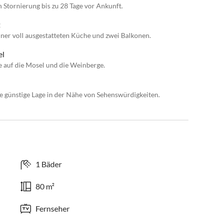
n Stornierung bis zu 28 Tage vor Ankunft.
t
ner voll ausgestatteten Küche und zwei Balkonen.
el
 auf die Mosel und die Weinberge.
e günstige Lage in der Nähe von Sehenswürdigkeiten.
1 Bäder
80 m²
Fernseher