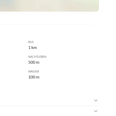
BUS
1 km
NACHTLEBEN
500 m
WASSER
100 m
nfahren
•
Bergsteigen
enfliegen
•
Fahrradverleih