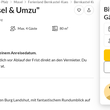
-Pfalz
Mosel
Ferienland Bernkastel-Kues
Bernkastel-Kues
Fer
el & Umzu"
Bi
Gä
ng
Max. 4 Gäste
80 m²
 deinem Anreisedatum.
ch vor Ablauf der Frist direkt an den Vermieter. Du
rat.
en Burg Landshut, mit fantastischem Rundumblick auf 