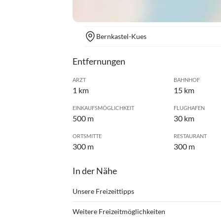
Bernkastel-Kues
Entfernungen
ARZT
BAHNHOF
1 km
15 km
EINKAUFSMÖGLICHKEIT
FLUGHAFEN
500 m
30 km
ORTSMITTE
RESTAURANT
300 m
300 m
In der Nähe
Unsere Freizeittipps
•
Angeln
•
Ballo
Weitere Freizeitmöglichkeiten
•
Bergwandern
•
Drach