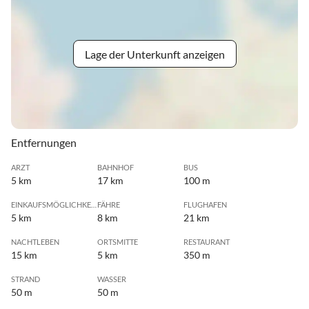
Lage der Unterkunft anzeigen
Entfernungen
ARZT
BAHNHOF
BUS
5 km
17 km
100 m
EINKAUFSMÖGLICHKEIT
FÄHRE
FLUGHAFEN
5 km
8 km
21 km
NACHTLEBEN
ORTSMITTE
RESTAURANT
15 km
5 km
350 m
STRAND
WASSER
50 m
50 m