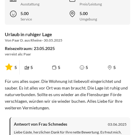
Ausstattung
Preis/Leistung
5.00
5.00
Service
Umgebung
Urlaub in ruhiger Lage
Von Paar D. aus Rheine · 30.05.2025
Reisezeitraum: 23.05.2025
verreist als: Paar
5
5
5
5
5
Für uns alles super. Die Wohnung ist liebevoll eingerichtet und
sauber. Es ist alles vor Ort was man braucht. Die Lage ist ruhig und
naturverbunden. Sollte es uns wieder an die Flensburger Förde
verschlagen, würden wir sie wieder buchen. Alles Liebe für Ihre
weiteren Vermietungen.
Antwort von Frau Schmedes
03.06.2025
Liebe Gäste, herzlichen Dank für Ihre nette Bewertung. Es freut mich,