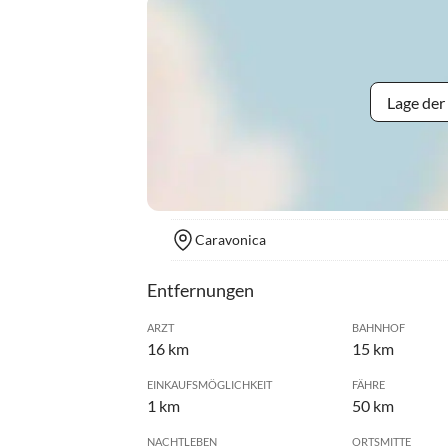
Lage der
Caravonica
Entfernungen
ARZT
BAHNHOF
16 km
15 km
EINKAUFSMÖGLICHKEIT
FÄHRE
1 km
50 km
NACHTLEBEN
ORTSMITTE