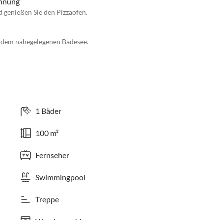
annung
d genießen Sie den Pizzaofen.
d dem nahegelegenen Badesee.
1 Bäder
100 m²
Fernseher
Swimmingpool
Treppe