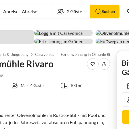
Anreise
-
Abreise
Suchen
eria & Umgebung
Caravonica
Ferienwohnung in Ölmühle Rivaro
mühle Rivaro
Bi
Gä
ng
Max. 4 Gäste
100 m²
rierter Olivenölmühle im Rustico-Stil  - mit Pool und  
t zu  jeder Jahreszeit  zur absoluten Entspannung ein,  