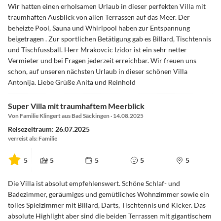
Wir hatten einen erholsamen Urlaub in dieser perfekten Villa mit
traumhaften Ausblick von allen Terrassen auf das Meer. Der
beheizte Pool, Sauna und Whirlpool haben zur Entspannung
beigetragen . Zur sportlichen Betätigung gab es Billard, Tischtennis
und Tischfussball. Herr Mrakovcic Izidor ist ein sehr netter
Vermieter und bei Fragen jederzeit erreichbar. Wir freuen uns
schon, auf unseren nächsten Urlaub in dieser schönen Villa
Antonija. Liebe Grüße Anita und Reinhold
Super Villa mit traumhaftem Meerblick
Von Familie Klingert aus Bad Säckingen · 14.08.2025
Reisezeitraum: 26.07.2025
verreist als: Familie
5
5
5
5
5
Die Villa ist absolut empfehlenswert. Schöne Schlaf- und
Badezimmer, geräumiges und gemütliches Wohnzimmer sowie ein
tolles Spielzimmer mit Billard, Darts, Tischtennis und Kicker. Das
absolute Highlight aber sind die beiden Terrassen mit gigantischem