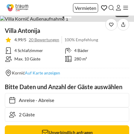
Vermieten
1 / 60
Villa Antonija
4.99/5
20 Bewertungen
100% Empfehlung
4 Schlafzimmer
4 Bäder
Max. 10 Gäste
280 m²
Kornić
Auf Karte anzeigen
Bitte Daten und Anzahl der Gäste auswählen
Anreise
-
Abreise
Unverbindlich anfragen