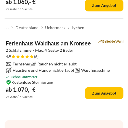
ab 1.060,- €
Zum Angebot
2 Gäste / 7 Nächte
. . .
Deutschland
Uckermark
Lychen
Beliebte Wahl
Ferienhaus Waldhaus am Kronsee
2 Schlafzimmer· Max. 4 Gäste· 2 Bäder
4.9
(6)
Fernseher
Rauchen nicht erlaubt
Haustiere und Hunde nicht erlaubt
Waschmaschine
Schnellantworter
Kostenlose Stornierung
ab 1.070,- €
Zum Angebot
2 Gäste / 7 Nächte