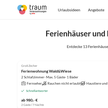
Urlaubsideen
Angebote
Ferienhäuser und
Entdecke 13 Ferienhäuse
2.3
(1)
Groß Zecher
Ferienwohnung Wald&Wiese
2 Schlafzimmer· Max. 5 Gäste· 1 Bäder
Fernseher
Rauchen nicht erlaubt
Haustiere und
Schnellantworter
ab 980,- €
2 Gäste / 7 Nächte