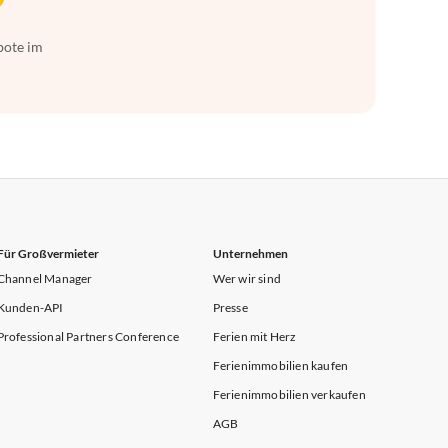
bote im
Für Großvermieter
Unternehmen
Channel Manager
Wer wir sind
Kunden-API
Presse
Professional Partners Conference
Ferien mit Herz
Ferienimmobilien kaufen
Ferienimmobilien verkaufen
AGB