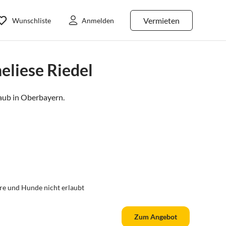
Vermieten
Wunschliste
Anmelden
liese Riedel
aub in
Oberbayern
.
re und Hunde nicht erlaubt
Zum Angebot