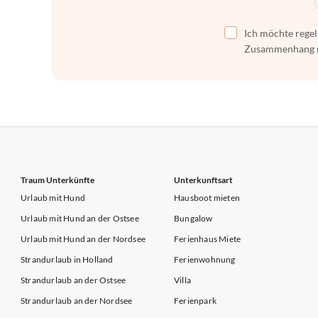
Ich möchte regel
Zusammenhang mi
Traum Unterkünfte
Unterkunftsart
Urlaub mit Hund
Hausboot mieten
Urlaub mit Hund an der Ostsee
Bungalow
Urlaub mit Hund an der Nordsee
Ferienhaus Miete
Strandurlaub in Holland
Ferienwohnung
Strandurlaub an der Ostsee
Villa
Strandurlaub an der Nordsee
Ferienpark