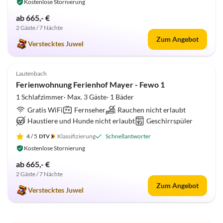
Kostenlose Stornierung
ab 665,- €
2 Gäste / 7 Nächte
Zum Angebot
Verstecktes Juwel
5.0
(1)
Lautenbach
Ferienwohnung Ferienhof Mayer - Fewo 1
1 Schlafzimmer· Max. 3 Gäste· 1 Bäder
Gratis WiFi
Fernseher
Rauchen nicht erlaubt
Haustiere und Hunde nicht erlaubt
Geschirrspüler
4
/ 5
Klassifizierung
Schnellantworter
Kostenlose Stornierung
ab 665,- €
2 Gäste / 7 Nächte
Zum Angebot
Verstecktes Juwel