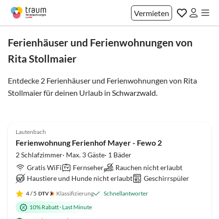
Vermieten
Ferienhäuser und Ferienwohnungen von
Rita Stollmaier
Entdecke 2 Ferienhäuser und Ferienwohnungen von Rita
Stollmaier für deinen Urlaub in
Schwarzwald
.
5.0
(6)
Top-Inserat
Lautenbach
Ferienwohnung Ferienhof Mayer - Fewo 2
2 Schlafzimmer· Max. 3 Gäste· 1 Bäder
Gratis WiFi
Fernseher
Rauchen nicht erlaubt
Haustiere und Hunde nicht erlaubt
Geschirrspüler
4
/ 5
Klassifizierung
Schnellantworter
10% Rabatt
·
Last Minute