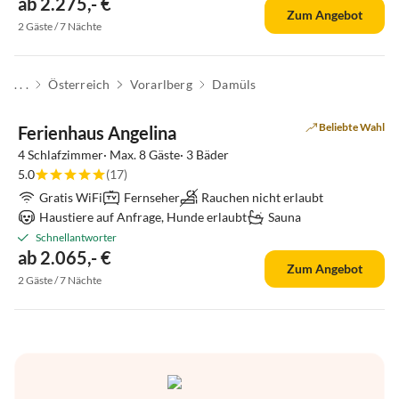
ab 2.275,- €
Zum Angebot
2 Gäste / 7 Nächte
. . .
Österreich
Vorarlberg
Damüls
Beliebte Wahl
Ferienhaus Angelina
4 Schlafzimmer· Max. 8 Gäste· 3 Bäder
5.0
(17)
Gratis WiFi
Fernseher
Rauchen nicht erlaubt
Haustiere auf Anfrage, Hunde erlaubt
Sauna
Schnellantworter
ab 2.065,- €
Zum Angebot
2 Gäste / 7 Nächte