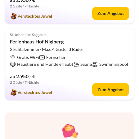
2 Gäste / 7 Nächte
Zum Angebot
Verstecktes Juwel
5.0
(9)
St. Johann im Saggautal
Ferienhaus Hof Niglberg
2 Schlafzimmer· Max. 4 Gäste· 3 Bäder
Gratis WiFi
Fernseher
Haustiere und Hunde erlaubt
Sauna
Swimmingpool
ab 2.950,- €
2 Gäste / 7 Nächte
Zum Angebot
Verstecktes Juwel