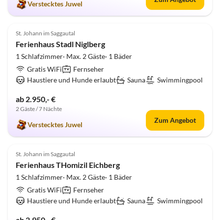
Verstecktes Juwel
4.9
(31)
St. Johann im Saggautal
Ferienhaus Stadl Niglberg
1 Schlafzimmer· Max. 2 Gäste· 1 Bäder
Gratis WiFi
Fernseher
Haustiere und Hunde erlaubt
Sauna
Swimmingpool
ab 2.950,- €
2 Gäste / 7 Nächte
Zum Angebot
Verstecktes Juwel
5.0
(24)
St. Johann im Saggautal
Ferienhaus THomizil Eichberg
1 Schlafzimmer· Max. 2 Gäste· 1 Bäder
Gratis WiFi
Fernseher
Haustiere und Hunde erlaubt
Sauna
Swimmingpool
ab 2.950,- €