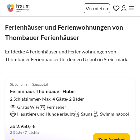
Vermieten
Ferienhäuser und Ferienwohnungen von
Thombauer Ferienhäuser
Entdecke 4 Ferienhäuser und Ferienwohnungen von
Thombauer Ferienhäuser für deinen Urlaub in
Steiermark
.
4.9
(35)
St. Johann im Saggautal
Ferienhaus Thombauer Hube
2 Schlafzimmer· Max. 4 Gäste· 2 Bäder
Gratis WiFi
Fernseher
Haustiere und Hunde erlaubt
Sauna
Swimmingpool
ab 2.950,- €
2 Gäste / 7 Nächte
Zum Angebot