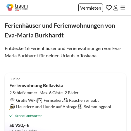
Vermieten
Ferienhäuser und Ferienwohnungen von
Eva-Maria Burkhardt
Entdecke 16 Ferienhäuser und Ferienwohnungen von Eva-
Maria Burkhardt für deinen Urlaub in
Toskana
.
5.0
(2)
Top-Inserat
Bucine
Ferienwohnung Bellavista
2 Schlafzimmer· Max. 6 Gäste· 2 Bäder
Gratis WiFi
Fernseher
Rauchen erlaubt
Haustiere und Hunde auf Anfrage
Swimmingpool
Schnellantworter
ab 930,- €
2 Gäste / 7 Nächte