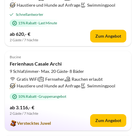
Haustiere und Hunde auf Anfrage
Swimmingpool
Schnellantworter
15% Rabatt
·
Last Minute
ab 620,- €
Zum Angebot
2 Gäste / 7 Nächte
5.0
(1)
Top-Inserat
Bucine
Ferienhaus Casale Archi
9 Schlafzimmer· Max. 20 Gäste· 8 Bäder
Gratis WiFi
Fernseher
Rauchen erlaubt
Haustiere und Hunde auf Anfrage
Swimmingpool
10% Rabatt
·
Gruppenangebot
ab 3.116,- €
2 Gäste / 7 Nächte
Zum Angebot
Verstecktes Juwel
Top-Inserat