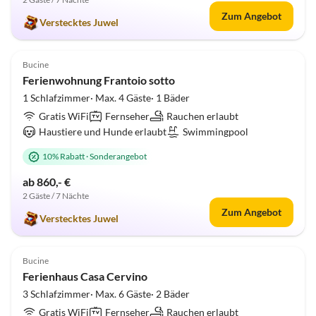
Zum Angebot
Verstecktes Juwel
5.0
(1)
Bucine
Ferienwohnung Frantoio sotto
1 Schlafzimmer· Max. 4 Gäste· 1 Bäder
Gratis WiFi
Fernseher
Rauchen erlaubt
Haustiere und Hunde erlaubt
Swimmingpool
10% Rabatt
·
Sonderangebot
ab 860,- €
2 Gäste / 7 Nächte
Zum Angebot
Verstecktes Juwel
4.3
(1)
Top-Inserat
Bucine
Ferienhaus Casa Cervino
3 Schlafzimmer· Max. 6 Gäste· 2 Bäder
Gratis WiFi
Fernseher
Rauchen erlaubt