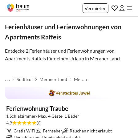
Vermieten
Ferienhäuser und Ferienwohnungen von
Apartments Raffeis
Entdecke 2 Ferienhäuser und Ferienwohnungen von
Apartments Raffeis für deinen Urlaub in
Meraner Land
.
. . .
Südtirol
Meraner Land
Meran
Top-Inserat
Verstecktes Juwel
Ferienwohnung Traube
1 Schlafzimmer· Max. 4 Gäste· 1 Bäder
4.9
(6)
Gratis WiFi
Fernseher
Rauchen nicht erlaubt
Haustiere und Hunde nicht erlaubt