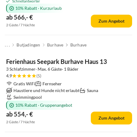
Schnellantworter
10% Rabatt
·
Kurzurlaub
ab 566,- €
Zum Angebot
2 Gäste / 7 Nächte
. . .
Butjadingen
Burhave
Burhave
Ferienhaus Seepark Burhave Haus 13
3 Schlafzimmer· Max. 6 Gäste· 1 Bäder
4.9
(5)
Gratis WiFi
Fernseher
Haustiere und Hunde nicht erlaubt
Sauna
Swimmingpool
10% Rabatt
·
Gruppenangebot
ab 554,- €
Zum Angebot
2 Gäste / 7 Nächte