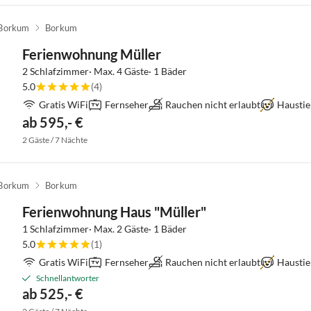
Borkum
Borkum
Ferienwohnung Müller
2 Schlafzimmer· Max. 4 Gäste· 1 Bäder
5.0
(4)
Gratis WiFi
Fernseher
Rauchen nicht erlaubt
Haustie
ab 595,- €
2 Gäste / 7 Nächte
Borkum
Borkum
Ferienwohnung Haus "Müller"
1 Schlafzimmer· Max. 2 Gäste· 1 Bäder
5.0
(1)
Gratis WiFi
Fernseher
Rauchen nicht erlaubt
Haustie
Schnellantworter
ab 525,- €