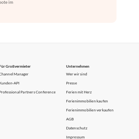
bote im
Für Großvermieter
Unternehmen
Channel Manager
Wer wir sind
Kunden-API
Presse
Professional Partners Conference
Ferien mit Herz
Ferienimmobilien kaufen
Ferienimmobilien verkaufen
AGB
Datenschutz
Impressum