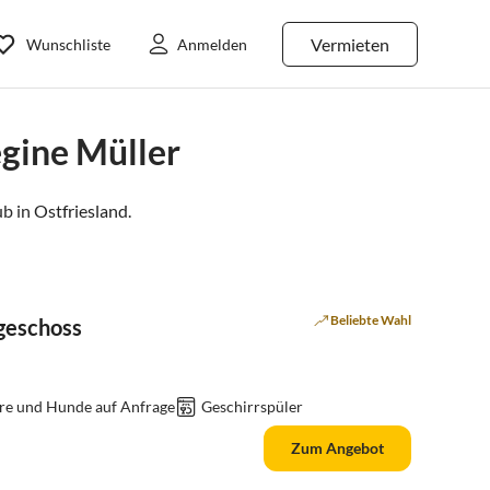
Vermieten
Wunschliste
Anmelden
gine Müller
b in
Ostfriesland
.
Beliebte Wahl
geschoss
re und Hunde auf Anfrage
Geschirrspüler
Zum Angebot