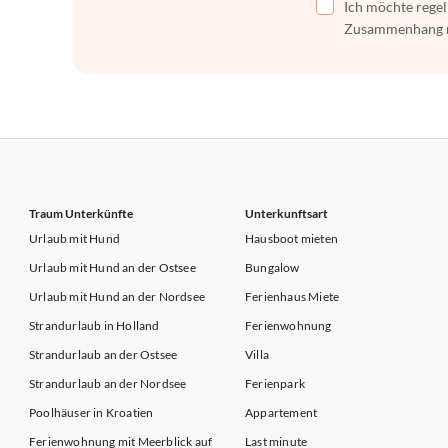
Ich möchte regel
Zusammenhang mi
Traum Unterkünfte
Unterkunftsart
Urlaub mit Hund
Hausboot mieten
Urlaub mit Hund an der Ostsee
Bungalow
Urlaub mit Hund an der Nordsee
Ferienhaus Miete
Strandurlaub in Holland
Ferienwohnung
Strandurlaub an der Ostsee
Villa
Strandurlaub an der Nordsee
Ferienpark
Poolhäuser in Kroatien
Appartement
Ferienwohnung mit Meerblick auf
Last minute