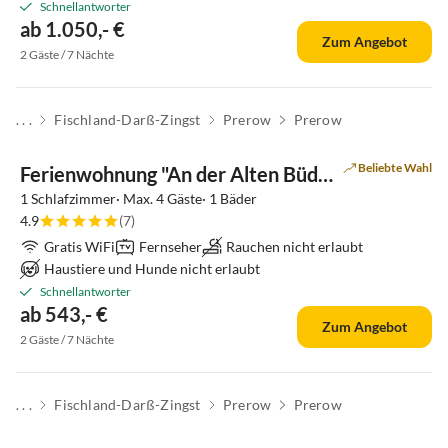
Schnellantworter
ab 1.050,- €
Zum Angebot
2 Gäste / 7 Nächte
. . .
Fischland-Darß-Zingst
Prerow
Prerow
Beliebte Wahl
Ferienwohnung "An der Alten Büdnerei"
1 Schlafzimmer· Max. 4 Gäste· 1 Bäder
4.9
(7)
Gratis WiFi
Fernseher
Rauchen nicht erlaubt
Haustiere und Hunde nicht erlaubt
Schnellantworter
ab 543,- €
Zum Angebot
2 Gäste / 7 Nächte
. . .
Fischland-Darß-Zingst
Prerow
Prerow