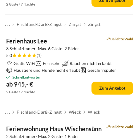
Zum Angebot
2 Gäste / 7 Nächte
. . .
Fischland-Darß-Zingst
Zingst
Zingst
Beliebte Wahl
Ferienhaus Lee
3 Schlafzimmer· Max. 6 Gäste· 2 Bäder
5.0
(1)
Gratis WiFi
Fernseher
Rauchen nicht erlaubt
Haustiere und Hunde nicht erlaubt
Geschirrspüler
Schnellantworter
ab 945,- €
Zum Angebot
2 Gäste / 7 Nächte
. . .
Fischland-Darß-Zingst
Wieck
Wieck
Beliebte Wahl
Ferienwohnung Haus Wischensünn
2 Schlafzimmer· Max. 2 Gäste· 1 Bäder