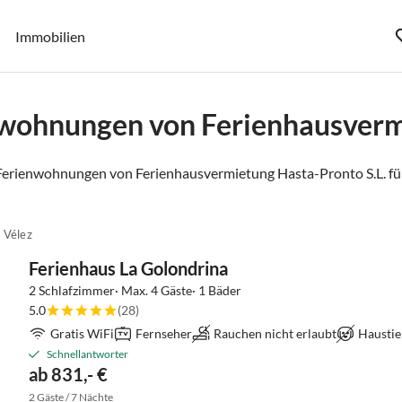
Immobilien
nwohnungen von Ferienhausvermi
Ferienwohnungen von Ferienhausvermietung Hasta-Pronto S.L. für
 Vélez
Ferienhaus La Golondrina
2 Schlafzimmer· Max. 4 Gäste· 1 Bäder
5.0
(28)
Gratis WiFi
Fernseher
Rauchen nicht erlaubt
Haustie
Schnellantworter
ab 831,- €
2 Gäste / 7 Nächte