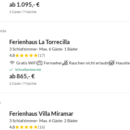
ab 1.095,- €
2 Gäste / 7 Nächte
osta
Ferienhaus La Torrecilla
3 Schlafzimmer· Max. 6 Gäste· 1 Bäder
4.8
(17)
Gratis WiFi
Fernseher
Rauchen nicht erlaubt
Haustie
Schnellantworter
ab 865,- €
2 Gäste / 7 Nächte
o
Ferienhaus Villa Miramar
3 Schlafzimmer· Max. 6 Gäste· 2 Bäder
4.8
(16)