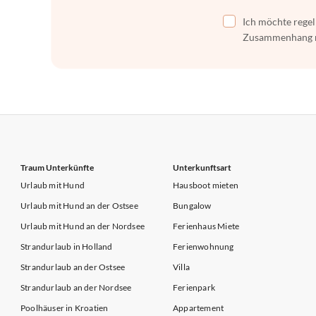
Ich möchte regel
Zusammenhang mi
Traum Unterkünfte
Unterkunftsart
Urlaub mit Hund
Hausboot mieten
Urlaub mit Hund an der Ostsee
Bungalow
Urlaub mit Hund an der Nordsee
Ferienhaus Miete
Strandurlaub in Holland
Ferienwohnung
Strandurlaub an der Ostsee
Villa
Strandurlaub an der Nordsee
Ferienpark
Poolhäuser in Kroatien
Appartement