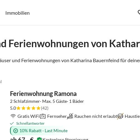
Immobilien
nd Ferienwohnungen von Kathar
äuser und Ferienwohnungen von Katharina Bauernfeind für deine
l
Ferienwohnung Ramona
2 Schlafzimmer· Max. 5 Gäste· 1 Bäder
5.0
(42)
Gratis WiFi
Fernseher
Rauchen nicht erlaubt
Haustie
Schnellantworter
10% Rabatt
·
Last Minute
ab 67,- €
Kostenlose Stornierung