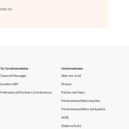
bote im
Für Großvermieter
Unternehmen
Channel Manager
Wer wir sind
Kunden-API
Presse
Professional Partners Conference
Ferien mit Herz
Ferienimmobilien kaufen
Ferienimmobilien verkaufen
AGB
Datenschutz