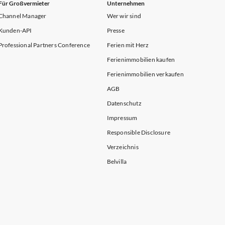
Für Großvermieter
Unternehmen
Channel Manager
Wer wir sind
Kunden-API
Presse
Professional Partners Conference
Ferien mit Herz
Ferienimmobilien kaufen
Ferienimmobilien verkaufen
AGB
Datenschutz
Impressum
Responsible Disclosure
Verzeichnis
Belvilla