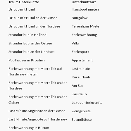
Traum Unterkünfte
Unterkunftsart
Urlaub mit Hund
Hausboot mieten
Urlaub mit Hund an der Ostsee
Bungalow
Urlaub mit Hund an der Nordsee
Ferienhaus Miete
Strandurlaub in Holland
Ferienwohnung
Strandurlaub an der Ostsee
Villa
Strandurlaub an der Nordsee
Ferienpark
Poolhäuser in Kroatien
Appartement
Ferienwohnung mit Meerblick auf
Last minute
Norderney mieten
Kurzurlaub
Ferienwohnung mit Meerblick an der
Am See
Nordsee
Skiurlaub
Ferienwohnung mit Meerblick an der
Ostsee
Luxus unterkuenfte
Last Minute Angebote an der Ostsee
weingebiete
Last Minute Angebote auf Norderney
Strandhäuser
Ferienwohnung in Büsum