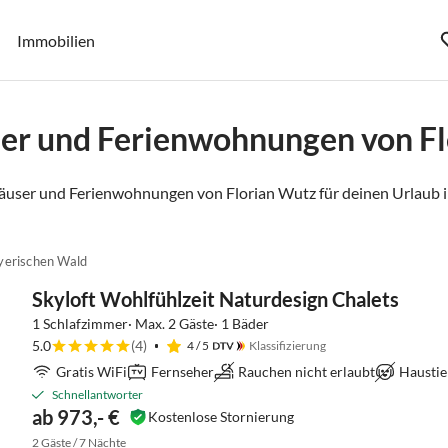
Immobilien
er und Ferienwohnungen von F
äuser und Ferienwohnungen von Florian Wutz für deinen Urlaub 
yerischen Wald
Skyloft Wohlfühlzeit Naturdesign Chalets
1 Schlafzimmer· Max. 2 Gäste· 1 Bäder
5.0
(4)
4
/ 5
Klassifizierung
Gratis WiFi
Fernseher
Rauchen nicht erlaubt
Haustie
Schnellantworter
ab 973,- €
Kostenlose Stornierung
2 Gäste / 7 Nächte